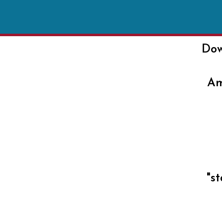
Dow
Am
"st