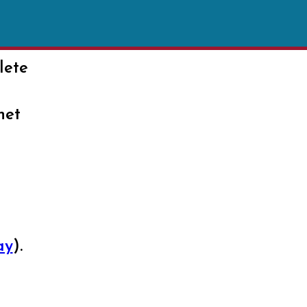
lete
het
ay
).